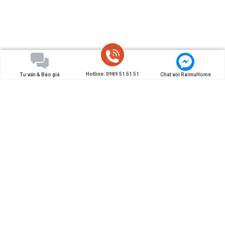
Hotline: 0989 51 51 51
Tư vấn & Báo giá
Chat với RaimuHome
Đơn vị chuyên thiết kế và thi công nội thất Nhật Bản -
Tiên phong đưa các giải pháp nội thất, kiến trúc kiểu
Nhật làm đẹp cho ngôi nhà Việt.
0989 51 51 51