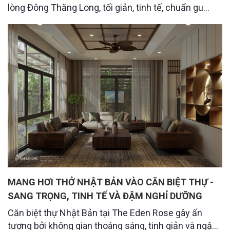
lòng Đông Thăng Long, tối giản, tinh tế, chuẩn gu
sống của gia chủ người Nhật yêu sự an yên.
MANG HƠI THỞ NHẬT BẢN VÀO CĂN BIỆT THỰ -
SANG TRỌNG, TINH TẾ VÀ ĐẬM NGHỈ DƯỠNG
Căn biệt thự Nhật Bản tại The Eden Rose gây ấn
tượng bởi không gian thoáng sáng, tinh giản và ngập