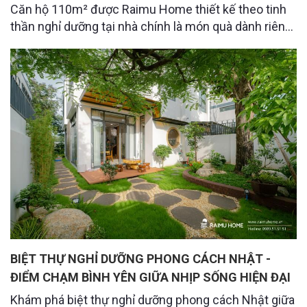
Căn hộ 110m² được Raimu Home thiết kế theo tinh
thần nghỉ dưỡng tại nhà chính là món quà dành riêng
cho những ngày thư thái ấy. Không gian trong căn hộ
được thiết kế với tông màu trầm ấm, mộc mạc và
thư giãn, mang đến cảm giác nghỉ dưỡng ngay khi
bước vào.
BIỆT THỰ NGHỈ DƯỠNG PHONG CÁCH NHẬT -
ĐIỂM CHẠM BÌNH YÊN GIỮA NHỊP SỐNG HIỆN ĐẠI
Khám phá biệt thự nghỉ dưỡng phong cách Nhật giữa