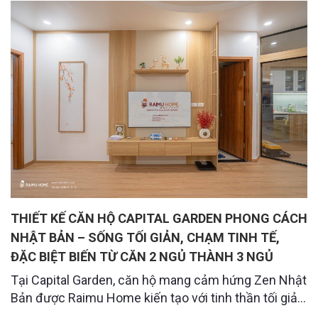
kế – thi công nội thất hiện đại, vật liệu cao cấp cùng
nhiều ưu đãi đặc biệt. Mời quý khách đến trải nghiệm
không gian sốn
THIẾT KẾ CĂN HỘ CAPITAL GARDEN PHONG CÁCH
NHẬT BẢN – SỐNG TỐI GIẢN, CHẠM TINH TẾ,
ĐẶC BIỆT BIẾN TỪ CĂN 2 NGỦ THÀNH 3 NGỦ
Tại Capital Garden, căn hộ mang cảm hứng Zen Nhật
Bản được Raimu Home kiến tạo với tinh thần tối giản
và cân bằng. Từng đường nét, chất liệu đều hướng