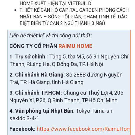
HOME XUẤT HIỆN TẠI VIETBUILD
THIẾT KẾ CĂN HỘ CAPITAL GARDEN PHONG CÁCH
NHẬT BẢN – SỐNG TỐI GIẢN, CHẠM TINH TẾ, ĐẶC
BIỆT BIẾN TỪ CĂN 2 NGỦ THÀNH 3 NGỦ
Liên hệ thiết kế và thi công nội thất:
CÔNG TY CỔ PHẦN
RAIMU HOME
1. Trụ sở chính :
Tầng 5, tòa M5, số 91 Nguyễn Chí
Thanh, P.Láng Hạ, Q.Đống Đa, TP. Hà Nội
2. Chi nhánh Hà Giang
: Số 288B đường Nguyễn
Trãi, TP. Hà Giang, tỉnh Hà Giang
3. Chi nhánh TP.HCM:
Chung cư Thuỷ Lợi 4, 205
Nguyễn Xí, P.26, Q.Bình Thạnh, TP.Hồ Chí Minh
4. Văn phòng tại Nhật Bản
: Tokyo Tama-shi
sekido 3-4-1
Facebook:
https://www.facebook.com/RaimuHome