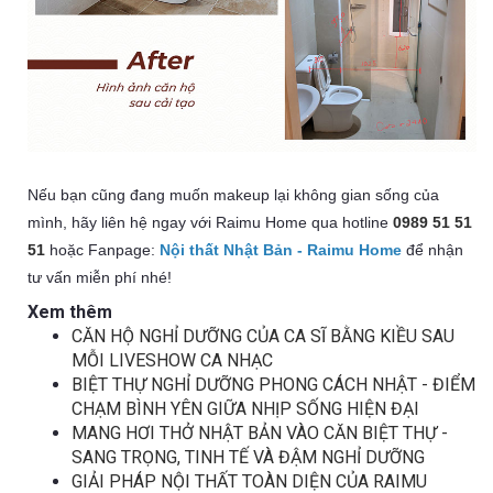
Nếu bạn cũng đang muốn makeup lại không gian sống của
mình, hãy liên hệ ngay với Raimu Home qua hotline
0989 51 51
51
hoặc Fanpage:
Nội thất Nhật Bản - Raimu Home
để nhận
tư vấn miễn phí nhé!
Xem thêm
CĂN HỘ NGHỈ DƯỠNG CỦA CA SĨ BẰNG KIỀU SAU
MỖI LIVESHOW CA NHẠC
BIỆT THỰ NGHỈ DƯỠNG PHONG CÁCH NHẬT - ĐIỂM
CHẠM BÌNH YÊN GIỮA NHỊP SỐNG HIỆN ĐẠI
MANG HƠI THỞ NHẬT BẢN VÀO CĂN BIỆT THỰ -
SANG TRỌNG, TINH TẾ VÀ ĐẬM NGHỈ DƯỠNG
GIẢI PHÁP NỘI THẤT TOÀN DIỆN CỦA RAIMU