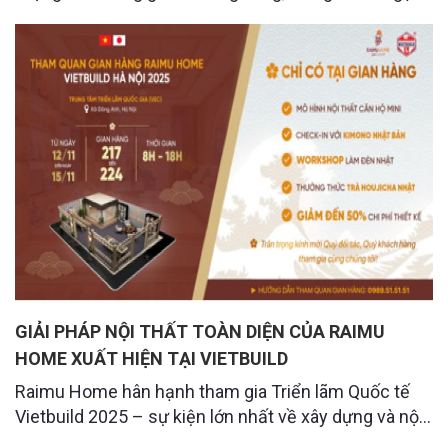
tràn ánh sáng tự nhiên. Bố cục được Raimu Home
sắp xếp mạch lạc, hài hòa và mang lại cảm giác thư
thái cho gia chủ
GIẢI PHÁP NỘI THẤT TOÀN DIỆN CỦA RAIMU
HOME XUẤT HIỆN TẠI VIETBUILD
Raimu Home hân hạnh tham gia Triển lãm Quốc tế
Vietbuild 2025 – sự kiện lớn nhất về xây dựng và nội
thất. Tại đây, chúng tôi giới thiệu các giải pháp thiết