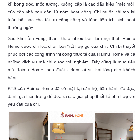
kĩ, bong tróc, mốc tường, xuống cấp là các dấu hiệu "mệt mỏi"
của căn nhà sau gần 10 năm hoạt động. Chị muốn cải tạo lại
toàn bộ, sao cho tối ưu công năng và tăng tiện ích sinh hoạt
thường ngày.
Sau khi nằm vùng, tham khảo nhiều bên làm nội thất, Raimu
Home được chị lựa chọn bởi "rất hợp gu của chị". Chị bị thuyết
phục bởi các công trình thi công thực tế của Raimu Home và cả
những dịch vụ mà chị được trải nghiệm. Đây cũng là mục tiêu
mà Raimu Home theo đuổi - đem lại sự hài lòng cho khách
hàng.
KTS của Raimu Home đã có mặt tại căn hộ, tiến hành đo đạc,
đánh giá hiện trạng để đưa ra các giải pháp thiết kế phù hợp với
yêu cầu của chị.