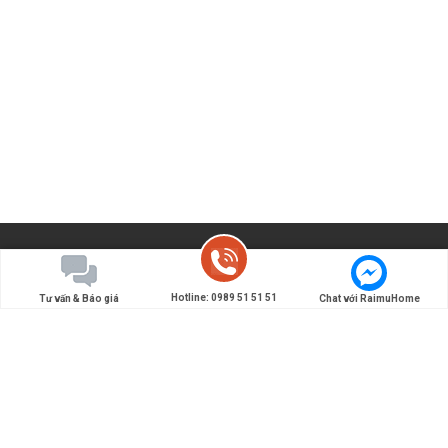
Hotline: 0989 51 51 51
Tư vấn & Báo giá
Chat với RaimuHome
Đơn vị chuyên thiết kế và thi công nội thất Nhật Bản -
Tiên phong đưa các giải pháp nội thất, kiến trúc kiểu