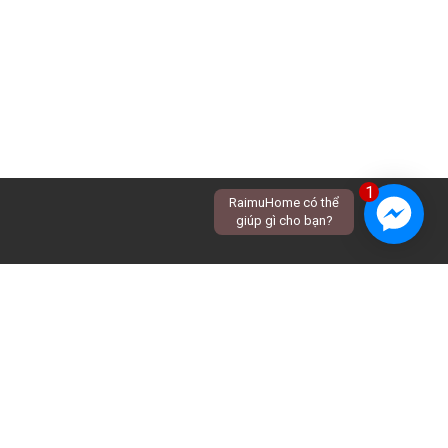
1
RaimuHome có thể
giúp gì cho bạn?
Khám phá
Thiết kế nội thất
Tin tức
Thế mạnh của
Thiết kế kiến trúc
Raimuhome