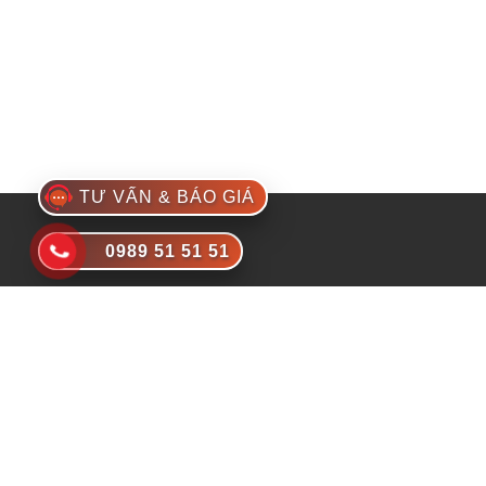
TƯ VẤN & BÁO GIÁ
0989 51 51 51
Đơn vị chuyên thiết kế và thi công nội thất Nhật Bản
- Tiên phong đưa các giải pháp nội thất, kiến trúc
kiểu Nhật làm đẹp cho ngôi nhà Việt.