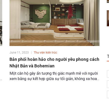
June 11, 2023
Thư viện kiến trúc
g
Bản phối hoàn hảo cho người yêu phong cách
Nhật Bản và Bohemian
Một căn hộ gây ấn tượng thị giác mạnh mẽ với người
ảo
xem bằng sự kết hợp giữa sự tối giản, không xa hoa,
3
lộng lẫy của phong cách thiết kế Nhật Bản, cùng sự
i
lãng mạn, quyến rũ của phong cách Bohemian.