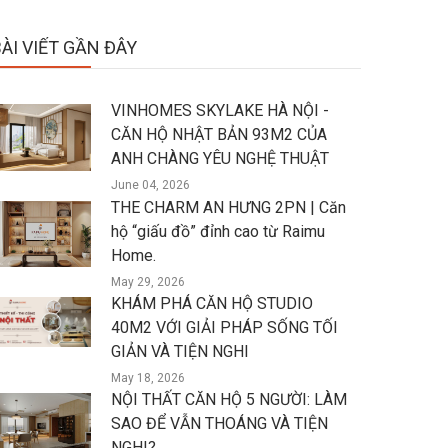
BÀI VIẾT GẦN ĐÂY
VINHOMES SKYLAKE HÀ NỘI -
CĂN HỘ NHẬT BẢN 93M2 CỦA
ANH CHÀNG YÊU NGHỆ THUẬT
June 04, 2026
THE CHARM AN HƯNG 2PN | Căn
hộ “giấu đồ” đỉnh cao từ Raimu
Home.
May 29, 2026
KHÁM PHÁ CĂN HỘ STUDIO
40M2 VỚI GIẢI PHÁP SỐNG TỐI
GIẢN VÀ TIỆN NGHI
May 18, 2026
NỘI THẤT CĂN HỘ 5 NGƯỜI: LÀM
SAO ĐỂ VẪN THOÁNG VÀ TIỆN
NGHI?