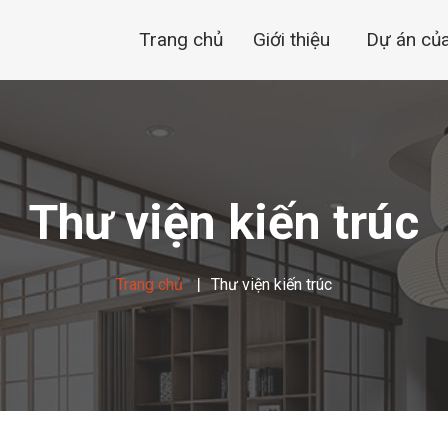
Trang chủ
Giới thiệu
Dự án củ
Thiết kế 3D
Câu chuyện thương hiệu
Dự án hoàn thiện
Cơ cấu tổ chức
Thư viện kiến trúc
Quy trình làm việc
Không gian làm việc
Trang chủ
Thư viện kiến trúc
Thế mạnh Raimuhome
Xưởng sản xuất