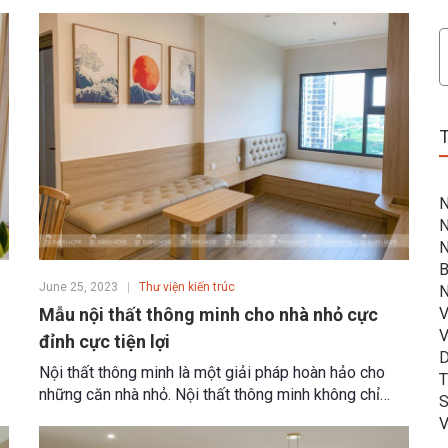
N
N
N
B
June 25, 2023
Thư viện kiến trúc
N
Mẫu nội thất thông minh cho nhà nhỏ cực
V
V
đỉnh cực tiện lợi
D
Nội thất thông minh là một giải pháp hoàn hảo cho
T
những căn nhà nhỏ. Nội thất thông minh không chỉ
S
giúp tối ưu không gian sống, mà còn vô cùng tiện lợi
V
ên
với nhiều công năng được lồng ghép trong cùng một