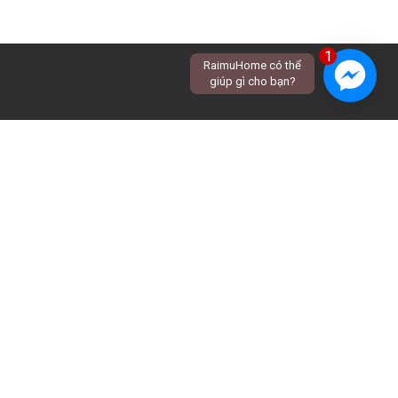
1
RaimuHome có thể
giúp gì cho bạn?
Khám phá
Thiết kế nội thất
Tin tức
Thế mạnh của
Thiết kế kiến trúc
Raimuhome
Thư viện kiến trúc
Cơ sở vật chất
Sản phẩm của chúng
ôi
Liên hệ chúng tôi