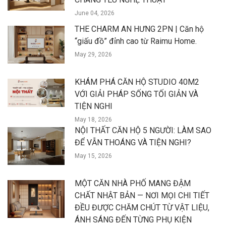
June 04, 2026
THE CHARM AN HƯNG 2PN | Căn hộ
“giấu đồ” đỉnh cao từ Raimu Home.
May 29, 2026
KHÁM PHÁ CĂN HỘ STUDIO 40M2
VỚI GIẢI PHÁP SỐNG TỐI GIẢN VÀ
TIỆN NGHI
May 18, 2026
NỘI THẤT CĂN HỘ 5 NGƯỜI: LÀM SAO
ĐỂ VẪN THOÁNG VÀ TIỆN NGHI?
May 15, 2026
MỘT CĂN NHÀ PHỐ MANG ĐẬM
CHẤT NHẬT BẢN — NƠI MỌI CHI TIẾT
ĐỀU ĐƯỢC CHĂM CHÚT TỪ VẬT LIỆU,
ÁNH SÁNG ĐẾN TỪNG PHỤ KIỆN