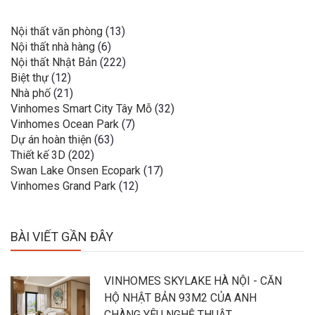
Nội thất văn phòng
(13)
Nội thất nhà hàng
(6)
Nội thất Nhật Bản
(222)
Biệt thự
(12)
Nhà phố
(21)
Vinhomes Smart City Tây Mỗ
(32)
Vinhomes Ocean Park
(7)
Dự án hoàn thiện
(63)
Thiết kế 3D
(202)
Swan Lake Onsen Ecopark
(17)
Vinhomes Grand Park
(12)
BÀI VIẾT GẦN ĐÂY
VINHOMES SKYLAKE HÀ NỘI - CĂN
HỘ NHẬT BẢN 93M2 CỦA ANH
CHÀNG YÊU NGHỆ THUẬT