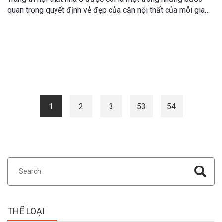
quan trọng quyết định vẻ đẹp của căn nội thất của mỗi gia
đình. Trang trí nội thất nhà ở không chỉ phụ thuộc vào phong
cách thiết kế chủ đạo của tổng thể ngôi nhà mà còn phụ
thuộc vào nhiều yếu tố khác.
Trang blog
1
2
3
53
54
THỂ LOẠI