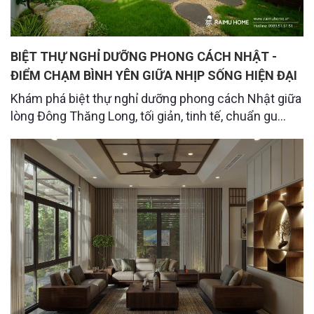
BIỆT THỰ NGHỈ DƯỠNG PHONG CÁCH NHẬT -
ĐIỂM CHẠM BÌNH YÊN GIỮA NHỊP SỐNG HIỆN ĐẠI
Khám phá biệt thự nghỉ dưỡng phong cách Nhật giữa
lòng Đông Thăng Long, tối giản, tinh tế, chuẩn gu
sống của gia chủ người Nhật yêu sự an yên.