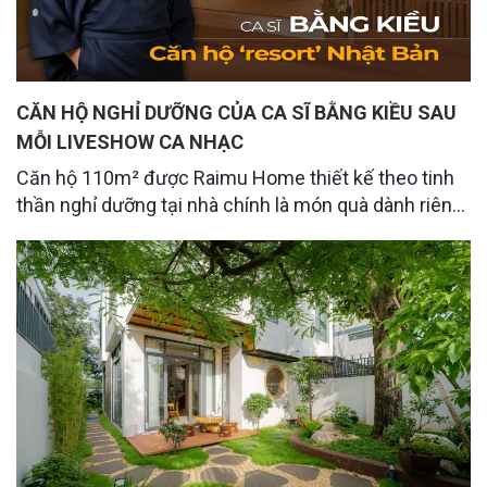
CĂN HỘ NGHỈ DƯỠNG CỦA CA SĨ BẰNG KIỀU SAU
MỖI LIVESHOW CA NHẠC
Căn hộ 110m² được Raimu Home thiết kế theo tinh
thần nghỉ dưỡng tại nhà chính là món quà dành riêng
cho những ngày thư thái ấy. Không gian trong căn hộ
được thiết kế với tông màu trầm ấm, mộc mạc và
thư giãn, mang đến cảm giác nghỉ dưỡng ngay khi
bước vào.