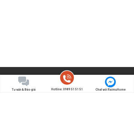
Hotline: 0989 51 51 51
Tư vấn & Báo giá
Chat với RaimuHome
Đơn vị chuyên thiết kế và thi công nội thất Nhật Bản -
Tiên phong đưa các giải pháp nội thất, kiến trúc kiểu