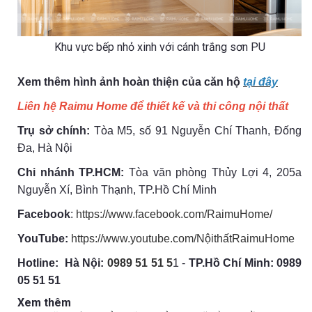
Khu vực bếp nhỏ xinh với cánh trắng sơn PU
Xem thêm hình ảnh hoàn thiện của căn hộ
tại đây
Liên hệ Raimu Home để thiết kế và thi công nội thất
Trụ sở chính:
Tòa M5, số 91 Nguyễn Chí Thanh, Đống
Đa, Hà Nội
Chi nhánh TP.HCM:
Tòa văn phòng Thủy Lợi 4, 205a
Nguyễn Xí, Bình Thạnh, TP.Hồ Chí Minh
Facebook
:
https://www.facebook.com/RaimuHome/
YouTube:
https://www.youtube.com/NộithấtRaimuHome
Hotline:
Hà Nội:
0989 51 51 5
1 -
TP.Hồ Chí Minh: 0989
05 51 51
Xem thêm