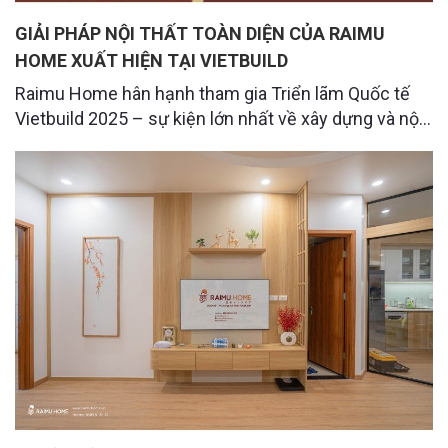
GIẢI PHÁP NỘI THẤT TOÀN DIỆN CỦA RAIMU
HOME XUẤT HIỆN TẠI VIETBUILD
Raimu Home hân hạnh tham gia Triển lãm Quốc tế
Vietbuild 2025 – sự kiện lớn nhất về xây dựng và nội
thất. Tại đây, chúng tôi giới thiệu các giải pháp thiết
kế – thi công nội thất hiện đại, vật liệu cao cấp cùng
nhiều ưu đãi đặc biệt. Mời quý khách đến trải nghiệm
không gian sốn