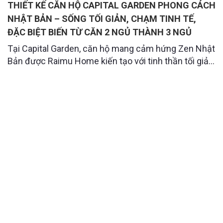
THIẾT KẾ CĂN HỘ CAPITAL GARDEN PHONG CÁCH
NHẬT BẢN – SỐNG TỐI GIẢN, CHẠM TINH TẾ,
ĐẶC BIỆT BIẾN TỪ CĂN 2 NGỦ THÀNH 3 NGỦ
Tại Capital Garden, căn hộ mang cảm hứng Zen Nhật
Bản được Raimu Home kiến tạo với tinh thần tối giản
và cân bằng. Từng đường nét, chất liệu đều hướng
đến sự thư thái và gần gũi với thiên nhiên. Đây không
chỉ là nơi để trở về sau mỗi ngày dài, mà còn là không
gian giúp bạn tái tạ