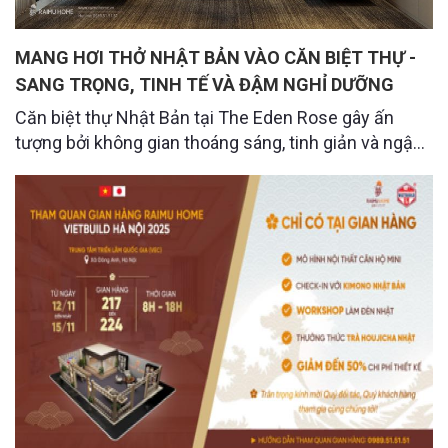
MANG HƠI THỞ NHẬT BẢN VÀO CĂN BIỆT THỰ -
SANG TRỌNG, TINH TẾ VÀ ĐẬM NGHỈ DƯỠNG
Căn biệt thự Nhật Bản tại The Eden Rose gây ấn
tượng bởi không gian thoáng sáng, tinh giản và ngập
tràn ánh sáng tự nhiên. Bố cục được Raimu Home
sắp xếp mạch lạc, hài hòa và mang lại cảm giác thư
thái cho gia chủ