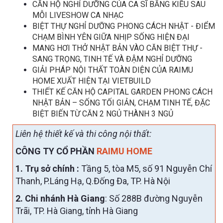
CĂN HỘ NGHỈ DƯỠNG CỦA CA SĨ BẰNG KIỀU SAU
MỖI LIVESHOW CA NHẠC
BIỆT THỰ NGHỈ DƯỠNG PHONG CÁCH NHẬT - ĐIỂM
CHẠM BÌNH YÊN GIỮA NHỊP SỐNG HIỆN ĐẠI
MANG HƠI THỞ NHẬT BẢN VÀO CĂN BIỆT THỰ -
SANG TRỌNG, TINH TẾ VÀ ĐẬM NGHỈ DƯỠNG
GIẢI PHÁP NỘI THẤT TOÀN DIỆN CỦA RAIMU
HOME XUẤT HIỆN TẠI VIETBUILD
THIẾT KẾ CĂN HỘ CAPITAL GARDEN PHONG CÁCH
NHẬT BẢN – SỐNG TỐI GIẢN, CHẠM TINH TẾ, ĐẶC
BIỆT BIẾN TỪ CĂN 2 NGỦ THÀNH 3 NGỦ
Liên hệ thiết kế và thi công nội thất:
CÔNG TY CỔ PHẦN
RAIMU HOME
1. Trụ sở chính :
Tầng 5, tòa M5, số 91 Nguyễn Chí
Thanh, P.Láng Hạ, Q.Đống Đa, TP. Hà Nội
2. Chi nhánh Hà Giang
: Số 288B đường Nguyễn
Trãi, TP. Hà Giang, tỉnh Hà Giang