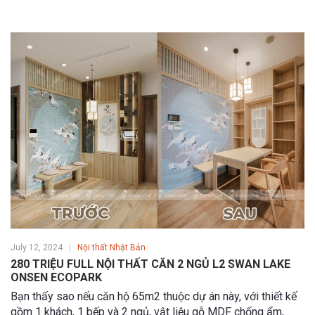
Căn hộ đã áp dụng giải pháp không gian thông minh của nội
thất Nhật Bản.
July 12, 2024
Nội thất Nhật Bản
280 TRIỆU FULL NỘI THẤT CĂN 2 NGỦ L2 SWAN LAKE
ONSEN ECOPARK
Bạn thấy sao nếu căn hộ 65m2 thuộc dự án này, với thiết kế
gồm 1 khách, 1 bếp và 2 ngủ, vật liệu gỗ MDF chống ẩm,