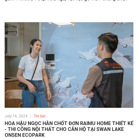
phụ kiện Hafele chính hãng có tổng chi phí các hạng mục nội
thất gói gọn chỉ 280 triệu đồng?
July 16, 2024
Tin tức
HOA HẬU NGỌC HÂN CHỐT ĐƠN RAIMU HOME THIẾT KẾ
- THI CÔNG NỘI THẤT CHO CĂN HỘ TẠI SWAN LAKE
ONSEN ECOPARK