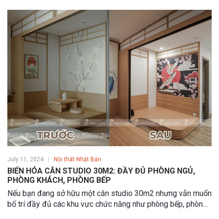
đảm bảo tính thẩm mỹ của sản phẩm.
July 11, 2024
Nội thất Nhật Bản
BIẾN HÓA CĂN STUDIO 30M2: ĐẦY ĐỦ PHÒNG NGỦ,
PHÒNG KHÁCH, PHÒNG BẾP
Nếu bạn đang sở hữu một căn studio 30m2 nhưng vẫn muốn
bố trí đầy đủ các khu vực chức năng như phòng bếp, phòng
khách và phòng ngủ tách biệt, thì đừng bỏ qua thiết kế này.