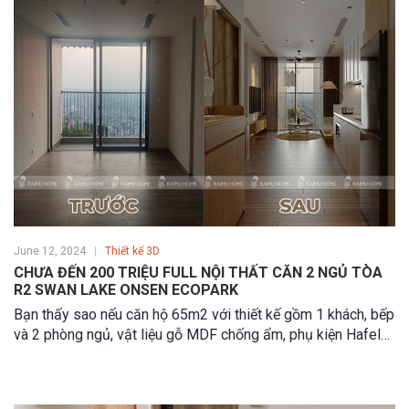
June 12, 2024
Thiết kế 3D
CHƯA ĐẾN 200 TRIỆU FULL NỘI THẤT CĂN 2 NGỦ TÒA
R2 SWAN LAKE ONSEN ECOPARK
Bạn thấy sao nếu căn hộ 65m2 với thiết kế gồm 1 khách, bếp
và 2 phòng ngủ, vật liệu gỗ MDF chống ẩm, phụ kiện Hafele
chính hãng có tổng chi phí các hạng mục nội thất gói gọn
chưa tới 200 triệu đồng?