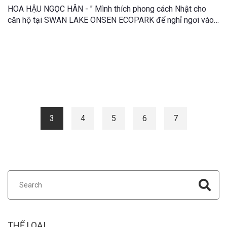
HOA HẬU NGỌC HÂN - " Mình thích phong cách Nhật cho
căn hộ tại SWAN LAKE ONSEN ECOPARK để nghỉ ngơi vào
cuối tuần" và RAIMU HOME là đơn vị đã được tin tưởng, lựa
chọn.
Trang blog
3
4
5
6
7
THỂ LOẠI