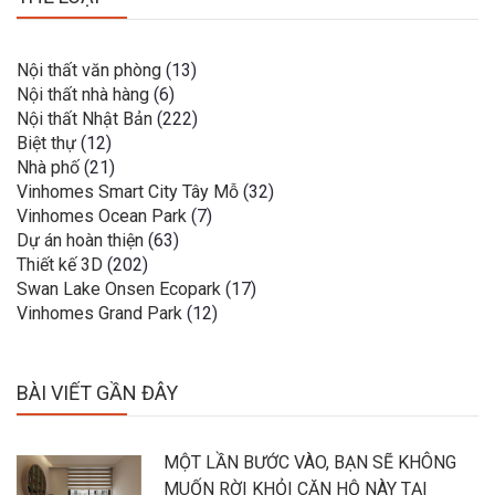
Nội thất văn phòng
(13)
Nội thất nhà hàng
(6)
Nội thất Nhật Bản
(222)
Biệt thự
(12)
Nhà phố
(21)
Vinhomes Smart City Tây Mỗ
(32)
Vinhomes Ocean Park
(7)
Dự án hoàn thiện
(63)
Thiết kế 3D
(202)
Swan Lake Onsen Ecopark
(17)
Vinhomes Grand Park
(12)
BÀI VIẾT GẦN ĐÂY
MỘT LẦN BƯỚC VÀO, BẠN SẼ KHÔNG
MUỐN RỜI KHỎI CĂN HỘ NÀY TẠI