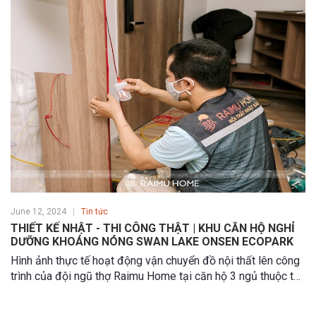
June 12, 2024
Tin tức
THIẾT KẾ NHẬT - THI CÔNG THẬT | KHU CĂN HỘ NGHỈ
DƯỠNG KHOÁNG NÓNG SWAN LAKE ONSEN ECOPARK
Hình ảnh thực tế hoạt động vận chuyển đồ nội thất lên công
trình của đội ngũ thợ Raimu Home tại căn hộ 3 ngủ thuộc tòa
L2 Onsen Ecopark. Toàn bộ đồ nội thất sẽ được bọc cẩn
thận, vận chuyển từ xưởng sản xuất lên công trình bằng ô tô,