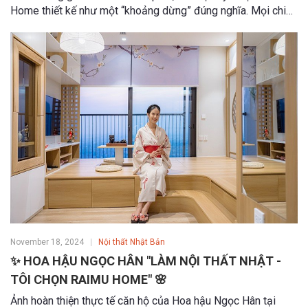
Home thiết kế như một “khoảng dừng” đúng nghĩa. Mọi chi
tiết đều hướng đến sự thoáng đãng, dễ chịu và cân bằng,
mang lại cảm giác sống chậm giữa nhịp sống hiện đại.
November 18, 2024
Nội thất Nhật Bản
✨ HOA HẬU NGỌC HÂN "LÀM NỘI THẤT NHẬT -
TÔI CHỌN RAIMU HOME" 🌸
Ảnh hoàn thiện thực tế căn hộ của Hoa hậu Ngọc Hân tại