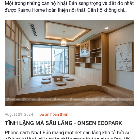
Một trong những căn hộ Nhật Bản sang trọng và đắt đỏ nhất
được Raimu Home hoàn thiện nội thất. Căn hộ không chỉ
chứa đựng tình yêu, mà còn tích hợp đầy đủ tiện ích thông
minh, tất cả chỉ với chi phí chưa đầy 1 tỷ đồng.
August 29, 2024
Dự án hoàn thiện
TĨNH LẶNG MÀ SÂU LẮNG - ONSEN ECOPARK
Phong cách Nhật Bản mang một nét sâu lắng khó tả bởi sự