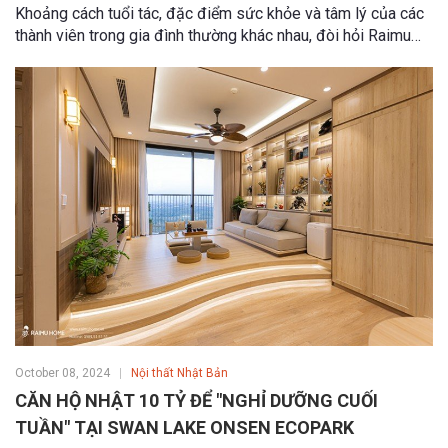
Khoảng cách tuổi tác, đặc điểm sức khỏe và tâm lý của các
thành viên trong gia đình thường khác nhau, đòi hỏi Raimu
Home phải có một cách thiết kế không gian sống thông
minh, phù hợp và hài hòa nhu cầu sử dựng của từng thế hệ.
October 08, 2024
Nội thất Nhật Bản
CĂN HỘ NHẬT 10 TỶ ĐỂ "NGHỈ DƯỠNG CUỐI
TUẦN" TẠI SWAN LAKE ONSEN ECOPARK