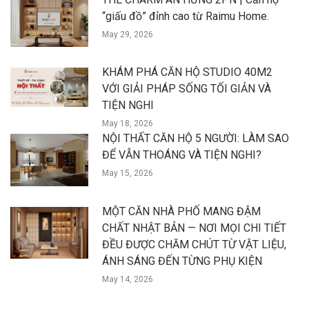
“giấu đồ” đỉnh cao từ Raimu Home.
May 29, 2026
KHÁM PHÁ CĂN HỘ STUDIO 40M2
VỚI GIẢI PHÁP SỐNG TỐI GIẢN VÀ
TIỆN NGHI
May 18, 2026
NỘI THẤT CĂN HỘ 5 NGƯỜI: LÀM SAO
ĐỂ VẪN THOÁNG VÀ TIỆN NGHI?
May 15, 2026
MỘT CĂN NHÀ PHỐ MANG ĐẬM
CHẤT NHẬT BẢN — NƠI MỌI CHI TIẾT
ĐỀU ĐƯỢC CHĂM CHÚT TỪ VẬT LIỆU,
ÁNH SÁNG ĐẾN TỪNG PHỤ KIỆN
May 14, 2026