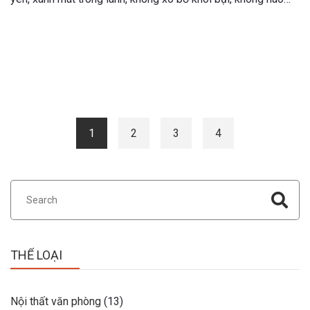
nhiệt bon chen"."Tìm về chốn bình yên" hay còn được giới trẻ
ngày nay gọi là "đi chữa lành".
Trang blog
1
2
3
4
THỂ LOẠI
Nội thất văn phòng
(13)