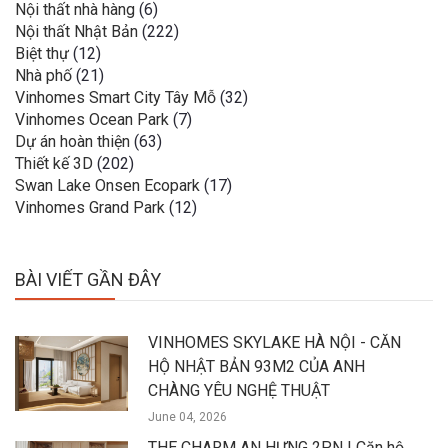
Nội thất nhà hàng
(6)
Nội thất Nhật Bản
(222)
Biệt thự
(12)
Nhà phố
(21)
Vinhomes Smart City Tây Mỗ
(32)
Vinhomes Ocean Park
(7)
Dự án hoàn thiện
(63)
Thiết kế 3D
(202)
Swan Lake Onsen Ecopark
(17)
Vinhomes Grand Park
(12)
BÀI VIẾT GẦN ĐÂY
VINHOMES SKYLAKE HÀ NỘI - CĂN
HỘ NHẬT BẢN 93M2 CỦA ANH
CHÀNG YÊU NGHỆ THUẬT
June 04, 2026
THE CHARM AN HƯNG 2PN | Căn hộ