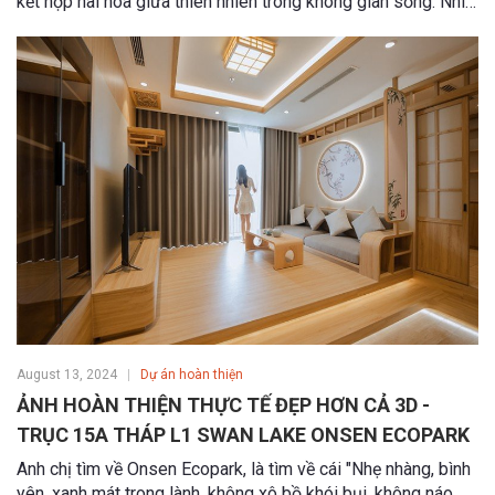
kết hợp hài hoà giữa thiên nhiên trong không gian sống. Nhìn
thì đơn giản nhưng lại mang sự tối ưu không gian tối đa cho
khách hàng.
August 13, 2024
Dự án hoàn thiện
ẢNH HOÀN THIỆN THỰC TẾ ĐẸP HƠN CẢ 3D -
TRỤC 15A THÁP L1 SWAN LAKE ONSEN ECOPARK
Anh chị tìm về Onsen Ecopark, là tìm về cái "Nhẹ nhàng, bình
yên, xanh mát trong lành, không xô bồ khói bụi, không náo