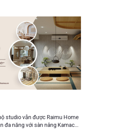
IO 40M2 VỚI GIẢI PHÁP SỐNG
 hộ studio vẫn được Raimu Home
an đa năng với sàn nâng Kamachi,
 và khu vực thư giãn kiểu Nhật —