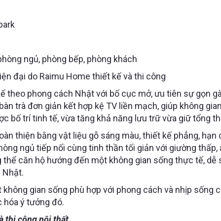
park
phòng ngủ, phòng bếp, phòng khách
iện đại do Raimu Home thiết kế và thi công
 theo phong cách Nhật với bố cục mở, ưu tiên sự gọn gà
àn trà đơn giản kết hợp kệ TV liền mạch, giúp không gian
ợc bố trí tinh tế, vừa tăng khả năng lưu trữ vừa giữ tổng t
oàn thiện bằng vật liệu gỗ sáng màu, thiết kế phẳng, hạn 
g ngủ tiếp nối cùng tinh thần tối giản với giường thấp, 
ng thể căn hộ hướng đến một không gian sống thực tế, dễ
 Nhật.
 không gian sống phù hợp với phong cách và nhịp sống 
 hóa ý tưởng đó.
 thi công nội thất