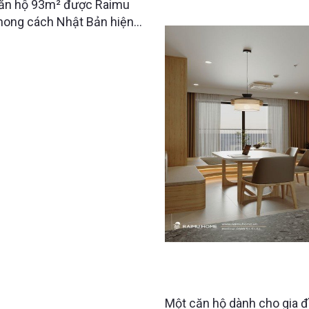
nơi mỗi mét vuông đều đượ
 căn hộ 93m² được Raimu
nghiệm sống tiện nghi và 
phong cách Nhật Bản hiện
 cao sự thư thái, tinh gọn
NỘI THẤT CĂN HỘ 5 NG
VÀ TIỆN NGHI?
Một căn hộ dành cho gia đì