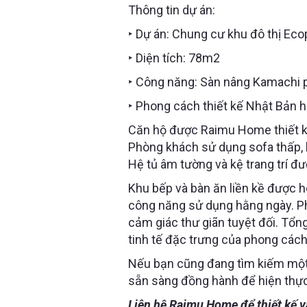
Thông tin dự án:
‣ Dự án: Chung cư khu đô thị Eco
‣ Diện tích: 78m2
‣ Công năng: Sàn nâng Kamachi 
‣ Phong cách thiết kế Nhật Bản h
Căn hộ được Raimu Home thiết kế
Phòng khách sử dụng sofa thấp, b
Hệ tủ âm tường và kệ trang trí đư
Khu bếp và bàn ăn liền kề được h
công năng sử dụng hằng ngày. Phòn
cảm giác thư giãn tuyệt đối. Tổ
tinh tế đặc trưng của phong cách
Nếu bạn cũng đang tìm kiếm một
sẵn sàng đồng hành để hiện thực
Liên hệ Raimu Home để thiết kế và