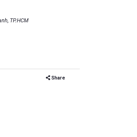
hạnh, TP.HCM
Share