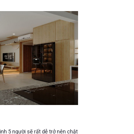
c tận dụng để mang lại trải
gọn gàng hơn mỗi ngày.
ƯỜI: LÀM SAO ĐỂ VẪN THOÁNG
nh 5 người sẽ rất dễ trở nên chật