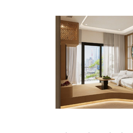
VINHOMES SKYLAKE HÀ NỘI -
CỦA ANH CHÀNG YÊU NGHỆ T