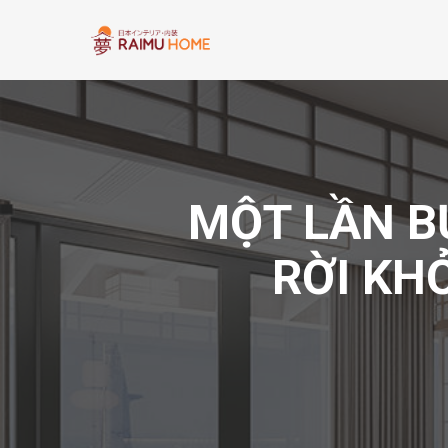
MỘT LẦN B
RỜI KH