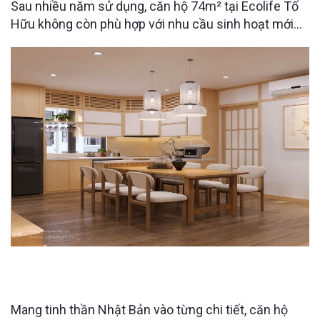
Sau nhiều năm sử dụng, căn hộ 74m² tại Ecolife Tố
Hữu không còn phù hợp với nhu cầu sinh hoạt mới
của gia đình. Với mong muốn cải tạo lại không gian
gọn gàng, tiện nghi và an toàn hơn cho bố mẹ chuyển
về sinh sống, Raimu Home đã đưa ra giải pháp thiết
kế tối ưu công năng
CĂN HỘ IMPERIA – VẺ ĐẸP NHẬT BẢN HIỆN ĐẠI
QUA TONE GỖ VÀ ÁNH SÁNG DỊU
Mang tinh thần Nhật Bản vào từng chi tiết, căn hộ