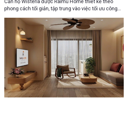
Căn hộ Wisteria được Raimu Home thiết kế theo
phong cách tối giản, tập trung vào việc tối ưu công
năng và tạo nên không gian sống gọn gàng, tiện nghi.
Với bố cục mở và hệ nội thất đồng bộ, dự án mang
đến trải nghiệm sống thoải mái, phù hợp với nhịp
sống hiện đại.
CĂN HỘ ECOLIFE TỐ HỮU 74M² “LỘT XÁC” SAU
CẢI TẠO – KHÔNG GIAN SỐNG LÝ TƯỞNG CHO
NGƯỜI LỚN TUỔI