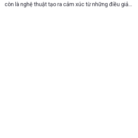
còn là nghệ thuật tạo ra cảm xúc từ những điều giản
dị. Căn hộ Sky Forest là minh chứng rõ nét cho triết
lý đó, khi từng đường nét, ánh sáng và chất liệu đều
được tính toán để mang đến trải nghiệm sống nhẹ
nhàng nhưng sâu sắc.