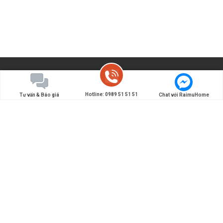
Hotline: 0989 51 51 51
Tư vấn & Báo giá
Chat với RaimuHome
Đơn vị chuyên thiết kế và thi công nội thất Nhật Bản -
Tiên phong đưa các giải pháp nội thất, kiến trúc kiểu
Nhật làm đẹp cho ngôi nhà Việt.
0989 51 51 51