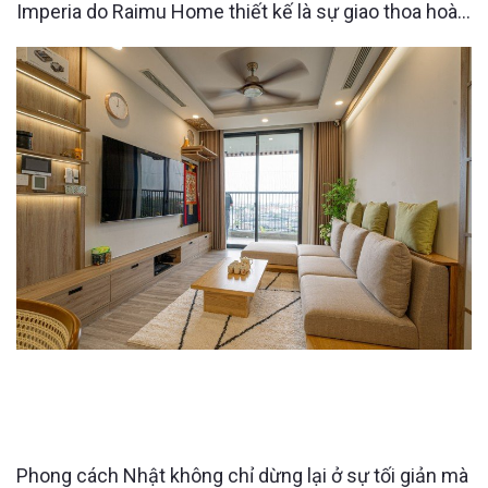
Imperia do Raimu Home thiết kế là sự giao thoa hoàn
hảo giữa tối giản và ấm áp. Với bậc sàn nâng đặc
trưng, tone gỗ sáng chủ đạo cùng không gian mở liền
mạch, nơi đây không chỉ là chốn ở mà còn là nơi tái
tạo năng lượng, tận hưởng
THIẾT KẾ CĂN HỘ SKY FOREST THEO PHONG
CÁCH NHẬT: TỐI GIẢN, TINH TẾ VÀ ĐẦY CẢM XÚC
SỐNG
Phong cách Nhật không chỉ dừng lại ở sự tối giản mà