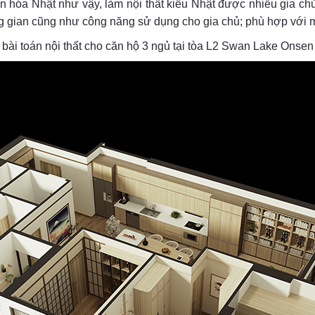
 hóa Nhật như vậy, làm nội thất kiểu Nhật được nhiều gia chủ
ng gian cũng như công năng sử dụng cho gia chủ; phù hợp với mọ
ài toán nội thất cho căn hộ 3 ngủ tại tòa L2 Swan Lake Onsen