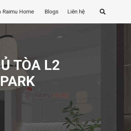
a Raimu Home
Blogs
Liên hệ
GỦ TÒA L2
OPARK