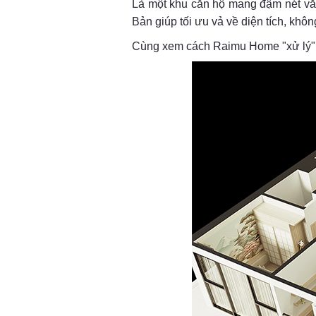
Là một khu căn hộ mang đậm nét văn
Bản giúp tối ưu vả về diện tích, khô
Cùng xem cách Raimu Home "xử lý" b