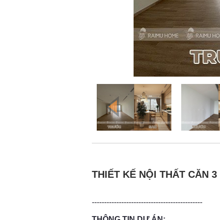
THIẾT KẾ NỘI THẤT CĂN 
---------------------------------------------
THÔNG TIN DỰ ÁN: