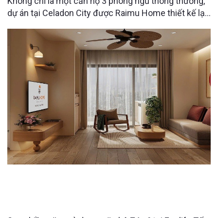
Không chỉ là một căn hộ 3 phòng ngủ thông thường,
dự án tại Celadon City được Raimu Home thiết kế lại
với những giải pháp tối ưu không gian khiến người
xem bất ngờ ngay từ những chi tiết nhỏ nhất. Điều gì
làm nên sự khác biệt đó?
CĂN HỘ ECOLIFE TỐ HỮU 74M² “LỘT XÁC” SAU
CẢI TẠO – KHÔNG GIAN SỐNG LÝ TƯỞNG CHO
NGƯỜI LỚN TUỔI