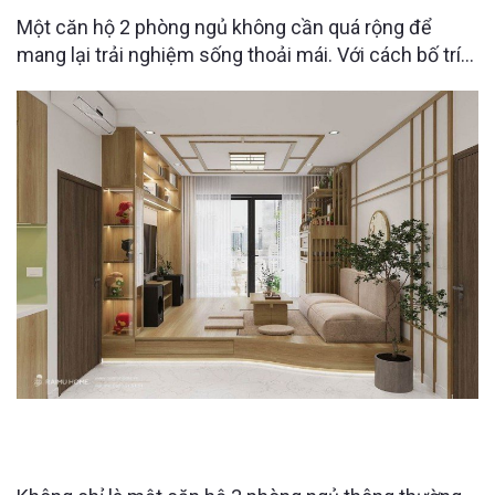
Một căn hộ 2 phòng ngủ không cần quá rộng để
mang lại trải nghiệm sống thoải mái. Với cách bố trí
thông minh từ Raimu Home, từng khu vực trong căn
hộ tại The Charm An Hưng đều được tối ưu công
năng, tích hợp nhiều không gian lưu trữ ẩn nhưng vẫn
giữ được sự gọn gàng và tính thẩm
CĂN HỘ 3PN CELADON CITY ĐƯỢC “LỘT XÁC”
NHỜ THIẾT KẾ NỘI THẤT THÔNG MINH