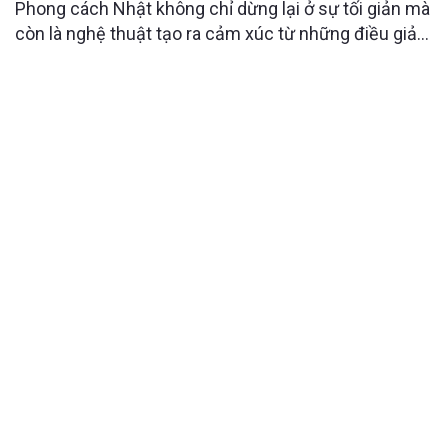
Phong cách Nhật không chỉ dừng lại ở sự tối giản mà
còn là nghệ thuật tạo ra cảm xúc từ những điều giản
dị. Căn hộ Sky Forest là minh chứng rõ nét cho triết
lý đó, khi từng đường nét, ánh sáng và chất liệu đều
được tính toán để mang đến trải nghiệm sống nhẹ
nhàng nhưng sâu sắc.