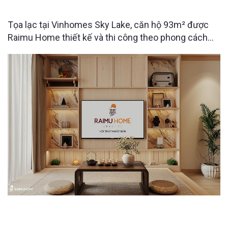
93M2 CỦA ANH CHÀNG YÊU NGHỆ THUẬT
Tọa lạc tại Vinhomes Sky Lake, căn hộ 93m² được
Raimu Home thiết kế và thi công theo phong cách
Nhật Bản hiện đại, mang đến không gian sống đề
cao sự thư thái, tinh gọn và gần gũi với thiên nhiên.
THE CHARM AN HƯNG 2PN | Căn hộ “giấu đồ” đỉnh
cao từ Raimu Home.