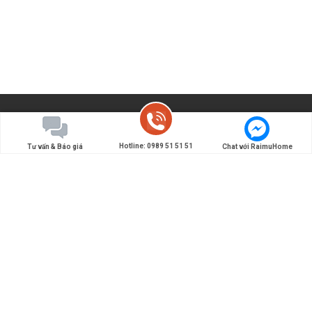
Hotline: 0989 51 51 51
Tư vấn & Báo giá
Chat với RaimuHome
Đơn vị chuyên thiết kế và thi công nội thất Nhật Bản -
Tiên phong đưa các giải pháp nội thất, kiến trúc kiểu
Nhật làm đẹp cho ngôi nhà Việt.
0989 51 51 51