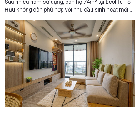
Sau nhiều năm sử dụng, căn hộ 74m² tại Ecolife Tố
Hữu không còn phù hợp với nhu cầu sinh hoạt mới
của gia đình. Với mong muốn cải tạo lại không gian
gọn gàng, tiện nghi và an toàn hơn cho bố mẹ chuyển
về sinh sống, Raimu Home đã đưa ra giải pháp thiết
kế tối ưu công năng
THIẾT KẾ CĂN HỘ SKY FOREST THEO PHONG
CÁCH NHẬT: TỐI GIẢN, TINH TẾ VÀ ĐẦY CẢM XÚC
SỐNG