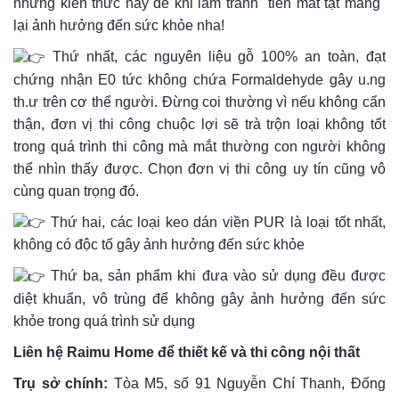
những kiến thức này để khi làm tránh "tiền mất tật mang"
lại ảnh hưởng đến sức khỏe nha!
Thứ nhất, các nguyên liệu gỗ 100% an toàn, đạt
chứng nhận E0 tức không chứa Formaldehyde gây
u.ng
th.ư trên cơ thể người. Đừng coi thường vì nếu không cẩn
thận, đơn vị thi công chuộc lợi sẽ trà trộn loại không tốt
trong quá trình thi công mà mắt thường con người không
thể nhìn thấy được. Chọn đơn vị thi công uy tín cũng vô
cùng quan trọng đó.
Thứ hai, các loại keo dán viền PUR là loại tốt nhất,
không có độc tố gây ảnh hưởng đến sức khỏe
Thứ ba, sản phẩm khi đưa vào sử dụng đều được
diệt khuẩn, vô trùng để không gây ảnh hưởng đến sức
khỏe trong quá trình sử dụng
Liên hệ Raimu Home để thiết kế và thi công nội thất
Trụ sở chính:
Tòa M5, số 91 Nguyễn Chí Thanh, Đống