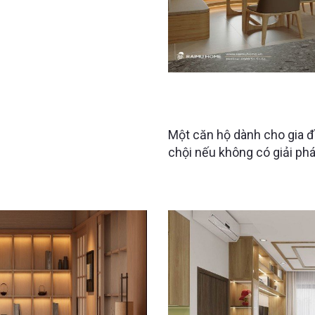
NỘI THẤT CĂN HỘ 5 NG
VÀ TIỆN NGHI?
Một căn hộ dành cho gia đì
chội nếu không có giải pháp
Raimu Home tập trung vào 
bằng các hệ lưu trữ thông 
được tính toán theo thói q