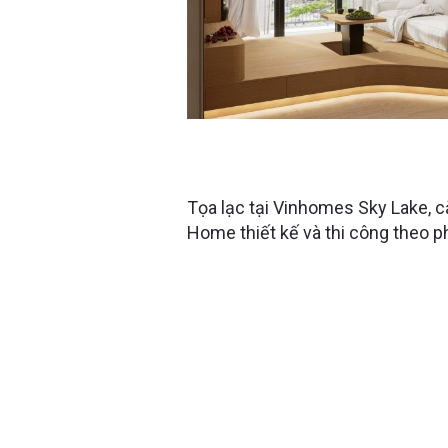
VINHOMES SKYLAKE HÀ NỘI -
CỦA ANH CHÀNG YÊU NGHỆ T
Tọa lạc tại Vinhomes Sky Lake,
Home thiết kế và thi công theo 
đại, mang đến không gian sống đề
và gần gũi với thiên nhiên.