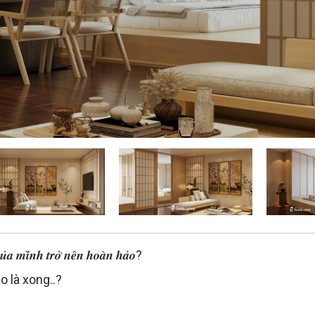
𝒖̉𝒂 𝒎𝒊̀𝒏𝒉 𝒕𝒓𝒐̛̉ 𝒏𝒆̂𝒏 𝒉𝒐𝒂̀𝒏 𝒉𝒂̉𝒐?
o là xong..?