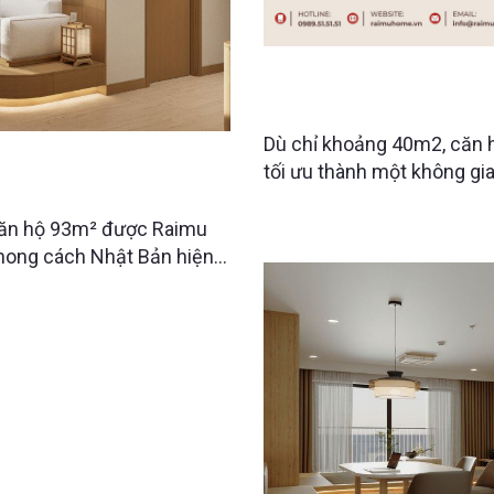
KHÁM PHÁ CĂN HỘ STUD
TỐI GIẢN VÀ TIỆN NGHI
Dù chỉ khoảng 40m2, căn
 CĂN HỘ NHẬT BẢN 93M2
tối ưu thành một không gi
HUẬT
bàn ăn gấp gọn thông minh
nơi mỗi mét vuông đều đượ
 căn hộ 93m² được Raimu
nghiệm sống tiện nghi và 
phong cách Nhật Bản hiện
 cao sự thư thái, tinh gọn