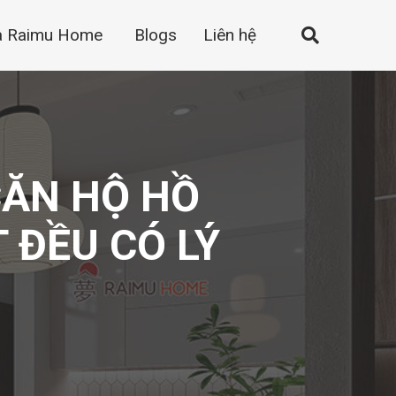
a Raimu Home
Blogs
Liên hệ
CĂN HỘ HỒ
T ĐỀU CÓ LÝ