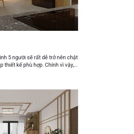
ƯỜI: LÀM SAO ĐỂ VẪN THOÁNG
nh 5 người sẽ rất dễ trở nên chật
 thiết kế phù hợp. Chính vì vậy,
việc tối ưu không gian sống
minh, bố cục đa năng và nội thất
uen sinh hoạt thực tế