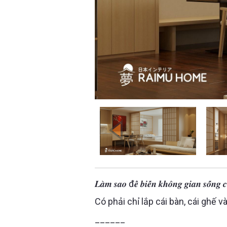
𝑳𝒂̀𝒎 𝒔𝒂𝒐 đ𝒆̂̉ 𝒃𝒊𝒆̂́𝒏 𝒌𝒉𝒐̂𝒏𝒈 𝒈𝒊𝒂𝒏 𝒔𝒐̂́𝒏𝒈 
Có phải chỉ lắp cái bàn, cái ghế và
______