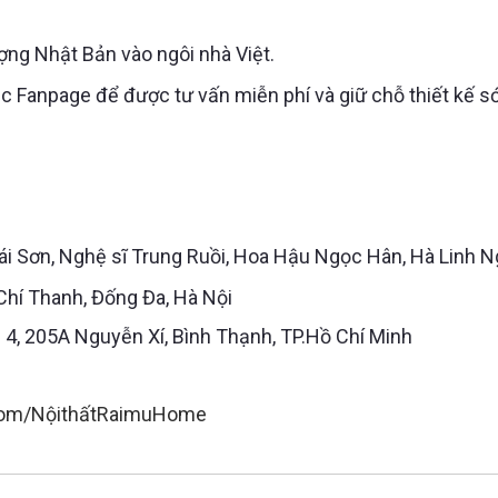
ng Nhật Bản vào ngôi nhà Việt.
ặc Fanpage để được tư vấn miễn phí và giữ chỗ thiết kế s
i Sơn, Nghệ sĩ Trung Ruồi, Hoa Hậu Ngọc Hân, Hà Linh N
Chí Thanh, Đống Đa, Hà Nội
 4, 205A Nguyễn Xí, Bình Thạnh, TP.Hồ Chí Minh
com/NộithấtRaimuHome