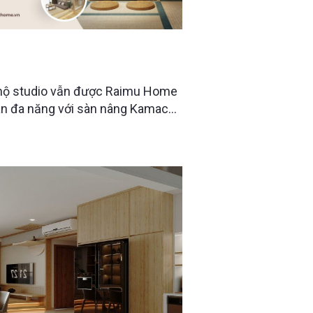
IO 40M2 VỚI GIẢI PHÁP SỐNG
 hộ studio vẫn được Raimu Home
an đa năng với sàn nâng Kamachi,
 và khu vực thư giãn kiểu Nhật —
c tận dụng để mang lại trải
gọn gàng hơn mỗi ngày.