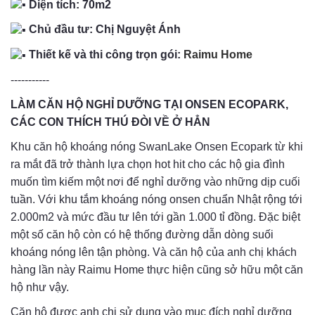
Diện tích: 70m2
Chủ đầu tư: Chị Nguyệt Ánh
Thiết kế và thi công trọn gói:
Raimu Home
-----------
LÀM CĂN HỘ NGHỈ DƯỠNG TẠI ONSEN ECOPARK,
CÁC CON THÍCH THÚ ĐÒI VỀ Ở HẲN
Khu căn hộ khoáng nóng SwanLake Onsen Ecopark từ khi
ra mắt đã trở thành lựa chọn hot hit cho các hộ gia đình
muốn tìm kiếm một nơi để nghỉ dưỡng vào những dịp cuối
tuần. Với khu tắm khoáng nóng onsen chuẩn Nhật rộng tới
2.000m2 và mức đầu tư lên tới gần 1.000 tỉ đồng. Đặc biệt
một số căn hộ còn có hệ thống đường dẫn dòng suối
khoáng nóng lên tận phòng. Và căn hộ của anh chị khách
hàng lần này Raimu Home thực hiện cũng sở hữu một căn
hộ như vậy.
Căn hộ được anh chị sử dụng vào mục đích nghỉ dưỡng