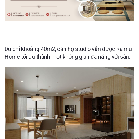
KHÁM PHÁ CĂN HỘ STUDIO 40M2 VỚI GIẢI PHÁP
SỐNG TỐI GIẢN VÀ TIỆN NGHI
Dù chỉ khoảng 40m2, căn hộ studio vẫn được Raimu
Home tối ưu thành một không gian đa năng với sàn
nâng Kamachi, bàn ăn gấp gọn thông minh và khu
vực thư giãn kiểu Nhật — nơi mỗi mét vuông đều
được tận dụng để mang lại trải nghiệm sống tiện
nghi và gọn gàng hơn mỗi ngày.