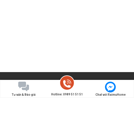
Hotline: 0989 51 51 51
Tư vấn & Báo giá
Chat với RaimuHome
Đơn vị chuyên thiết kế và thi công nội thất Nhật Bản -