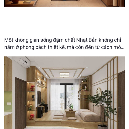
MỘT CĂN NHÀ PHỐ MANG ĐẬM CHẤT NHẬT BẢN
— NƠI MỌI CHI TIẾT ĐỀU ĐƯỢC CHĂM CHÚT TỪ
VẬT LIỆU, ÁNH SÁNG ĐẾN TỪNG PHỤ KIỆN
Một không gian sống đậm chất Nhật Bản không chỉ
nằm ở phong cách thiết kế, mà còn đến từ cách mỗi
chi tiết được lựa chọn và sắp đặt. Dự án nhà phố do
Raimu Home thực hiện là sự kết hợp hài hòa giữa
tinh thần tối giản hiện đại cùng những phụ kiện, thiết
bị được gia chủ nhập khẩu t