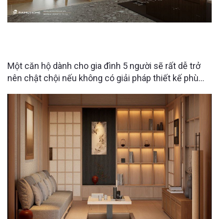
NỘI THẤT CĂN HỘ 5 NGƯỜI: LÀM SAO ĐỂ VẪN
THOÁNG VÀ TIỆN NGHI?
Một căn hộ dành cho gia đình 5 người sẽ rất dễ trở
nên chật chội nếu không có giải pháp thiết kế phù
hợp. Chính vì vậy, Raimu Home tập trung vào việc tối
ưu không gian sống bằng các hệ lưu trữ thông minh,
bố cục đa năng và nội thất được tính toán theo thói
quen sinh hoạt thực tế