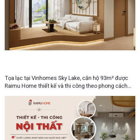
VINHOMES SKYLAKE HÀ NỘI - CĂN HỘ NHẬT BẢN
93M2 CỦA ANH CHÀNG YÊU NGHỆ THUẬT
Tọa lạc tại Vinhomes Sky Lake, căn hộ 93m² được
Raimu Home thiết kế và thi công theo phong cách
Nhật Bản hiện đại, mang đến không gian sống đề
cao sự thư thái, tinh gọn và gần gũi với thiên nhiên.