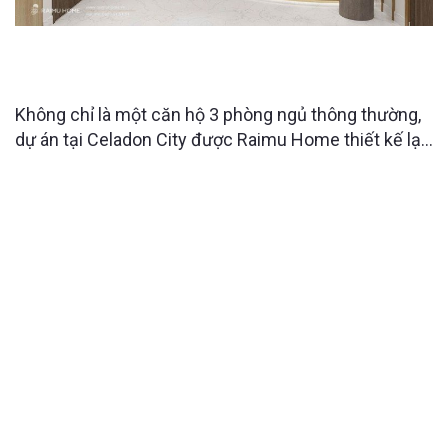
CĂN HỘ 3PN CELADON CITY ĐƯỢC “LỘT XÁC”
NHỜ THIẾT KẾ NỘI THẤT THÔNG MINH
Không chỉ là một căn hộ 3 phòng ngủ thông thường,
dự án tại Celadon City được Raimu Home thiết kế lại
với những giải pháp tối ưu không gian khiến người
xem bất ngờ ngay từ những chi tiết nhỏ nhất. Điều gì
làm nên sự khác biệt đó?