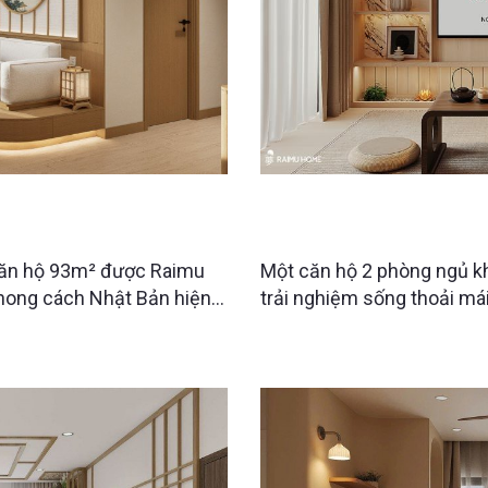
 CĂN HỘ NHẬT BẢN 93M2
THE CHARM AN HƯNG 2PN |
HUẬT
Raimu Home.
 căn hộ 93m² được Raimu
Một căn hộ 2 phòng ngủ k
phong cách Nhật Bản hiện
trải nghiệm sống thoải mái
 cao sự thư thái, tinh gọn
Raimu Home, từng khu vực
Hưng đều được tối ưu công
gian lưu trữ ẩn nhưng vẫn 
thẩm