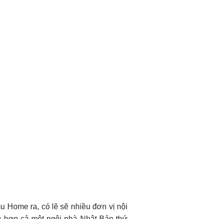
 Home ra, có lẽ sẽ nhiều đơn vị nội
ng hơn cả một ngôi nhà Nhật Bản thứ