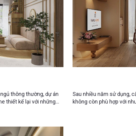
ỢC “LỘT XÁC” NHỜ
CĂN HỘ ECOLIFE TỐ HỮU
INH
– KHÔNG GIAN SỐNG LÝ
 ngủ thông thường, dự án
Sau nhiều năm sử dụng, că
 thiết kế lại với những
không còn phù hợp với nhu
n người xem bất ngờ ngay
Với mong muốn cải tạo lại 
gì làm nên sự khác biệt đó?
an toàn hơn cho bố mẹ ch
đã đưa ra giải pháp thiết 