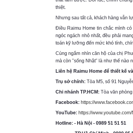
thiệt.
Nhưng sau tất cả, khách hàng vẫn lựa
Điều Raimu Home tin chắc mình có th
ngóc ngách nhỏ nhất, đều phải mang l
toán kỹ lưỡng đến mức khó tính, chí
Cùng ngắm nhìn căn hộ của chị Phư
mà còn "sống Nhật" là như thế nào n
Liên hệ Raimu Home để thiết kế và 
Trụ sở chính:
Tòa M5, số 91 Nguyễ
Chi nhánh TP.HCM:
Tòa văn phòng 
Facebook:
https://www.facebook.
YouTube:
https://www.youtube.co
Hotline: - Hà Nội - 0989 51 51 51