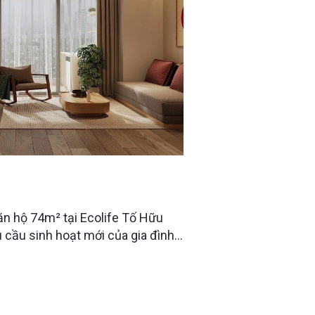
 74M² “LỘT XÁC” SAU CẢI TẠO
 TƯỞNG CHO NGƯỜI LỚN TUỔI
n hộ 74m² tại Ecolife Tố Hữu
 cầu sinh hoạt mới của gia đình.
không gian gọn gàng, tiện nghi và
uyển về sinh sống, Raimu Home
kế tối ưu công năng