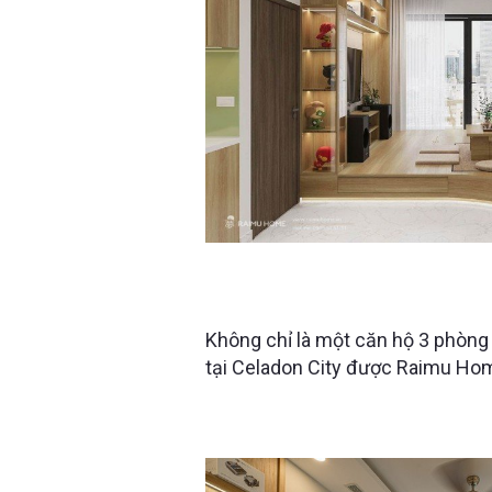
CĂN HỘ 3PN CELADON CITY ĐƯ
THIẾT KẾ NỘI THẤT THÔNG M
Không chỉ là một căn hộ 3 phòng
tại Celadon City được Raimu Home
giải pháp tối ưu không gian khiế
từ những chi tiết nhỏ nhất. Điều 