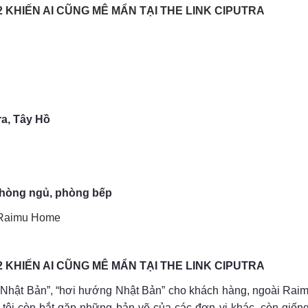
 KHIẾN AI CŨNG MÊ MẨN TẠI THE LINK CIPUTRA
ra, Tây Hồ
hòng ngủ, phòng bếp
Raimu Home
 KHIẾN AI CŨNG MÊ MẨN TẠI THE LINK CIPUTRA
g Nhật Bản”, “hơi hướng Nhật Bản” cho khách hàng, ngoài Raimu
g tôi còn bắt gặp những bản vẽ của các đơn vị khác, còn giố