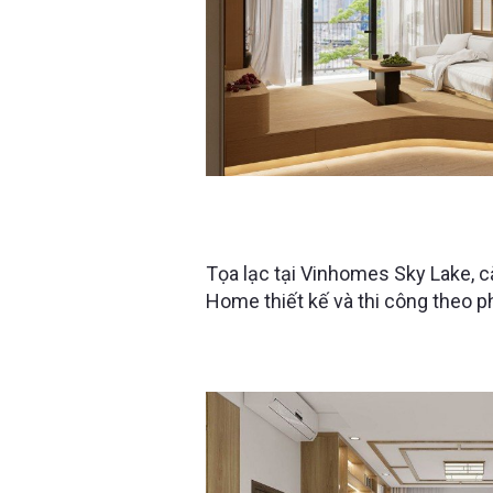
VINHOMES SKYLAKE HÀ NỘI -
CỦA ANH CHÀNG YÊU NGHỆ T
Tọa lạc tại Vinhomes Sky Lake,
Home thiết kế và thi công theo 
đại, mang đến không gian sống đề
và gần gũi với thiên nhiên.