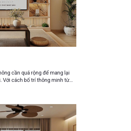
 Căn hộ “giấu đồ” đỉnh cao từ
hông cần quá rộng để mang lại
. Với cách bố trí thông minh từ
 trong căn hộ tại The Charm An
 năng, tích hợp nhiều không
giữ được sự gọn gàng và tính