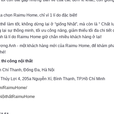
 chọn Raimu Home, chỉ vì 1 lí do đặc biệt!
ể làm tốt, không dừng lại ở “giống Nhật”, mà còn là “ Chất l
ại sự thông minh, tối ưu công năng, giảm thiểu tối đa chi tiế
nh là lí do Raimu Home giữ chân nhiều khách hàng ở lại!
ơng Anh - một khách hàng mới của Raimu Home, để khám phá 
hé!
thi công nội thất
n Chí Thanh, Đống Đa, Hà Nội
Thủy Lợi 4, 205a Nguyễn Xí, Bình Thạnh, TP.Hồ Chí Minh
com/RaimuHome/
m/NộithấtRaimuHome