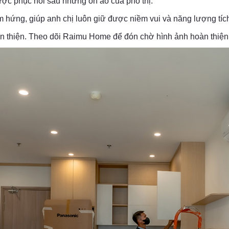
ược phục hồi sau những ồn ào của phố thị.
 hứng, giúp anh chị luôn giữ được niềm vui và năng lượng tíc
n thiện. Theo dõi Raimu Home để đón chờ hình ảnh hoàn thiện