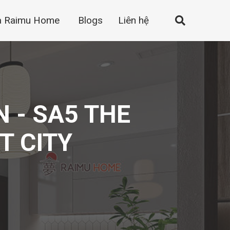
a Raimu Home
Blogs
Liên hệ
 - SA5 THE
T CITY