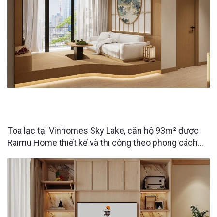
VINHOMES SKYLAKE HÀ NỘI - CĂN HỘ NHẬT BẢN
93M2 CỦA ANH CHÀNG YÊU NGHỆ THUẬT
Tọa lạc tại Vinhomes Sky Lake, căn hộ 93m² được
Raimu Home thiết kế và thi công theo phong cách
Nhật Bản hiện đại, mang đến không gian sống đề
cao sự thư thái, tinh gọn và gần gũi với thiên nhiên.