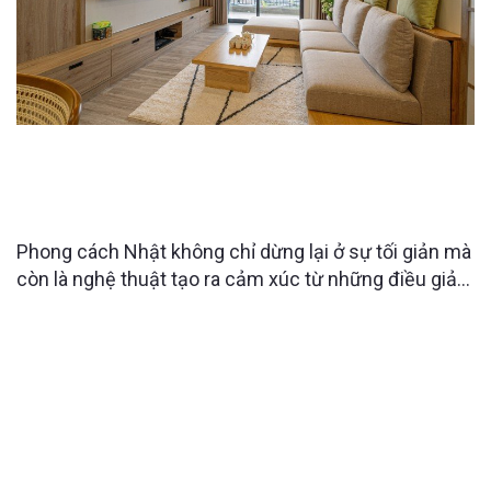
THIẾT KẾ CĂN HỘ SKY FOREST THEO PHONG
CÁCH NHẬT: TỐI GIẢN, TINH TẾ VÀ ĐẦY CẢM XÚC
SỐNG
Phong cách Nhật không chỉ dừng lại ở sự tối giản mà
còn là nghệ thuật tạo ra cảm xúc từ những điều giản
dị. Căn hộ Sky Forest là minh chứng rõ nét cho triết
lý đó, khi từng đường nét, ánh sáng và chất liệu đều
được tính toán để mang đến trải nghiệm sống nhẹ
nhàng nhưng sâu sắc.