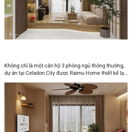
CĂN HỘ 3PN CELADON CITY ĐƯỢC “LỘT XÁC”
NHỜ THIẾT KẾ NỘI THẤT THÔNG MINH
Không chỉ là một căn hộ 3 phòng ngủ thông thường,
dự án tại Celadon City được Raimu Home thiết kế lại
với những giải pháp tối ưu không gian khiến người
xem bất ngờ ngay từ những chi tiết nhỏ nhất. Điều gì
làm nên sự khác biệt đó?