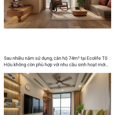
CĂN HỘ ECOLIFE TỐ HỮU 74M² “LỘT XÁC” SAU
CẢI TẠO – KHÔNG GIAN SỐNG LÝ TƯỞNG CHO
NGƯỜI LỚN TUỔI
Sau nhiều năm sử dụng, căn hộ 74m² tại Ecolife Tố
Hữu không còn phù hợp với nhu cầu sinh hoạt mới
của gia đình. Với mong muốn cải tạo lại không gian
gọn gàng, tiện nghi và an toàn hơn cho bố mẹ chuyển
về sinh sống, Raimu Home đã đưa ra giải pháp thiết
kế tối ưu công năng