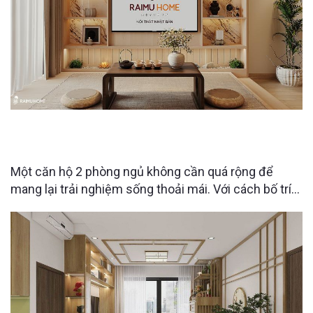
THE CHARM AN HƯNG 2PN | Căn hộ “giấu đồ” đỉnh
cao từ Raimu Home.
Một căn hộ 2 phòng ngủ không cần quá rộng để
mang lại trải nghiệm sống thoải mái. Với cách bố trí
thông minh từ Raimu Home, từng khu vực trong căn
hộ tại The Charm An Hưng đều được tối ưu công
năng, tích hợp nhiều không gian lưu trữ ẩn nhưng vẫn
giữ được sự gọn gàng và tính thẩm