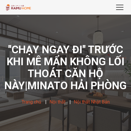
"CHẠY NGAY ĐI" TRƯỚC
KHI MÊ MẨN KHÔNG LỐI
THOÁT CĂN HỘ
NÀY|MINATO HẢI PHÒNG
Trang chủ
Nội thất
Nội thất Nhật Bản