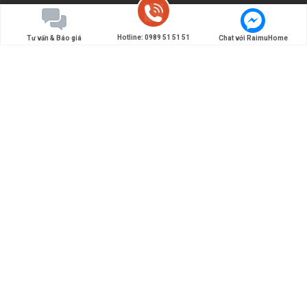
Hotline: 0989 51 51 51
Tư vấn & Báo giá
Chat với RaimuHome
Đơn vị chuyên thiết kế và thi công nội thất Nhật Bản -
Tiên phong đưa các giải pháp nội thất, kiến trúc kiểu
Nhật làm đẹp cho ngôi nhà Việt.
0989 51 51 51
Liên Hệ