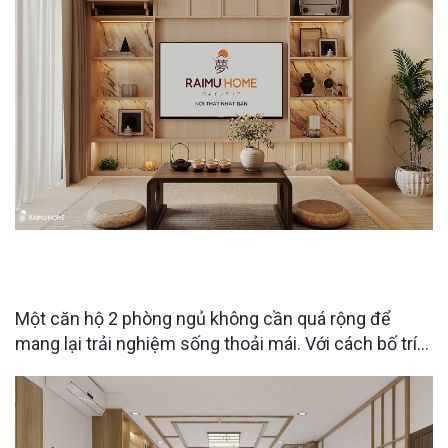
THE CHARM AN HƯNG 2PN | Căn hộ “giấu đồ” đỉnh
cao từ Raimu Home.
Một căn hộ 2 phòng ngủ không cần quá rộng để
mang lại trải nghiệm sống thoải mái. Với cách bố trí
thông minh từ Raimu Home, từng khu vực trong căn
hộ tại The Charm An Hưng đều được tối ưu công
năng, tích hợp nhiều không gian lưu trữ ẩn nhưng vẫn
giữ được sự gọn gàng và tính thẩm