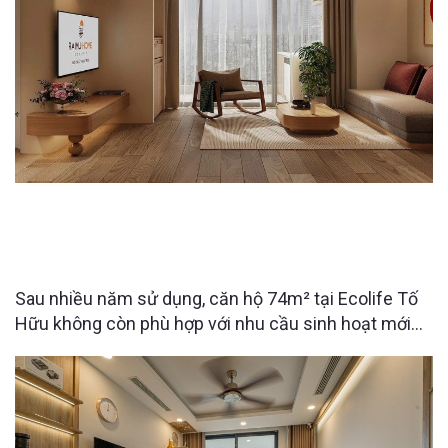
CĂN HỘ ECOLIFE TỐ HỮU 74M² “LỘT XÁC” SAU
CẢI TẠO – KHÔNG GIAN SỐNG LÝ TƯỞNG CHO
NGƯỜI LỚN TUỔI
Sau nhiều năm sử dụng, căn hộ 74m² tại Ecolife Tố
Hữu không còn phù hợp với nhu cầu sinh hoạt mới
của gia đình. Với mong muốn cải tạo lại không gian
gọn gàng, tiện nghi và an toàn hơn cho bố mẹ chuyển
về sinh sống, Raimu Home đã đưa ra giải pháp thiết
kế tối ưu công năng