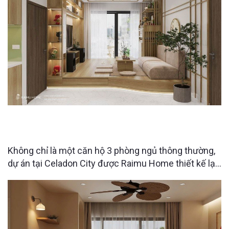
CĂN HỘ 3PN CELADON CITY ĐƯỢC “LỘT XÁC”
NHỜ THIẾT KẾ NỘI THẤT THÔNG MINH
Không chỉ là một căn hộ 3 phòng ngủ thông thường,
dự án tại Celadon City được Raimu Home thiết kế lại
với những giải pháp tối ưu không gian khiến người
xem bất ngờ ngay từ những chi tiết nhỏ nhất. Điều gì
làm nên sự khác biệt đó?