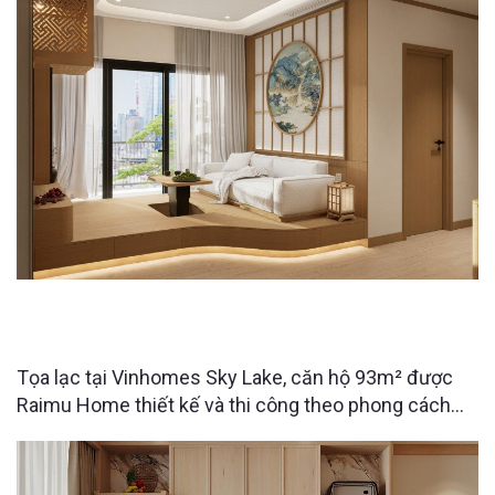
VINHOMES SKYLAKE HÀ NỘI - CĂN HỘ NHẬT BẢN
93M2 CỦA ANH CHÀNG YÊU NGHỆ THUẬT
Tọa lạc tại Vinhomes Sky Lake, căn hộ 93m² được
Raimu Home thiết kế và thi công theo phong cách
Nhật Bản hiện đại, mang đến không gian sống đề
cao sự thư thái, tinh gọn và gần gũi với thiên nhiên.