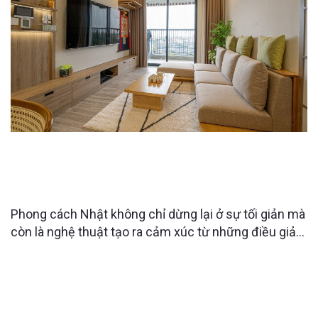
THIẾT KẾ CĂN HỘ SKY FOREST THEO PHONG
CÁCH NHẬT: TỐI GIẢN, TINH TẾ VÀ ĐẦY CẢM XÚC
SỐNG
Phong cách Nhật không chỉ dừng lại ở sự tối giản mà
còn là nghệ thuật tạo ra cảm xúc từ những điều giản
dị. Căn hộ Sky Forest là minh chứng rõ nét cho triết
lý đó, khi từng đường nét, ánh sáng và chất liệu đều
được tính toán để mang đến trải nghiệm sống nhẹ
nhàng nhưng sâu sắc.