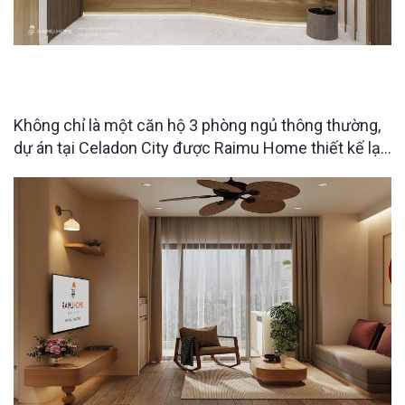
CĂN HỘ 3PN CELADON CITY ĐƯỢC “LỘT XÁC”
NHỜ THIẾT KẾ NỘI THẤT THÔNG MINH
Không chỉ là một căn hộ 3 phòng ngủ thông thường,
dự án tại Celadon City được Raimu Home thiết kế lại
với những giải pháp tối ưu không gian khiến người
xem bất ngờ ngay từ những chi tiết nhỏ nhất. Điều gì
làm nên sự khác biệt đó?