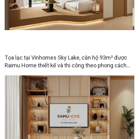
VINHOMES SKYLAKE HÀ NỘI - CĂN HỘ NHẬT BẢN
93M2 CỦA ANH CHÀNG YÊU NGHỆ THUẬT
Tọa lạc tại Vinhomes Sky Lake, căn hộ 93m² được
Raimu Home thiết kế và thi công theo phong cách
Nhật Bản hiện đại, mang đến không gian sống đề
cao sự thư thái, tinh gọn và gần gũi với thiên nhiên.