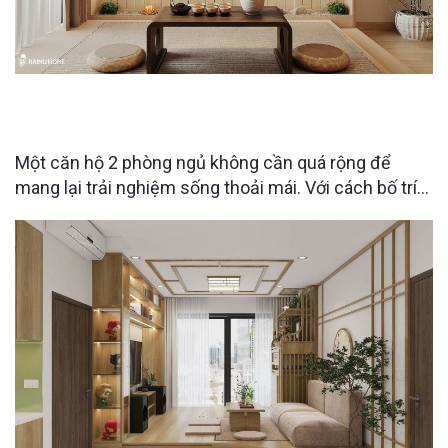
THE CHARM AN HƯNG 2PN | Căn hộ “giấu đồ” đỉnh
cao từ Raimu Home.
Một căn hộ 2 phòng ngủ không cần quá rộng để
mang lại trải nghiệm sống thoải mái. Với cách bố trí
thông minh từ Raimu Home, từng khu vực trong căn
hộ tại The Charm An Hưng đều được tối ưu công
năng, tích hợp nhiều không gian lưu trữ ẩn nhưng vẫn
giữ được sự gọn gàng và tính thẩm