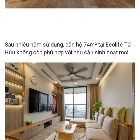
CĂN HỘ ECOLIFE TỐ HỮU 74M² “LỘT XÁC” SAU
CẢI TẠO – KHÔNG GIAN SỐNG LÝ TƯỞNG CHO
NGƯỜI LỚN TUỔI
Sau nhiều năm sử dụng, căn hộ 74m² tại Ecolife Tố
Hữu không còn phù hợp với nhu cầu sinh hoạt mới
của gia đình. Với mong muốn cải tạo lại không gian
gọn gàng, tiện nghi và an toàn hơn cho bố mẹ chuyển
về sinh sống, Raimu Home đã đưa ra giải pháp thiết
kế tối ưu công năng