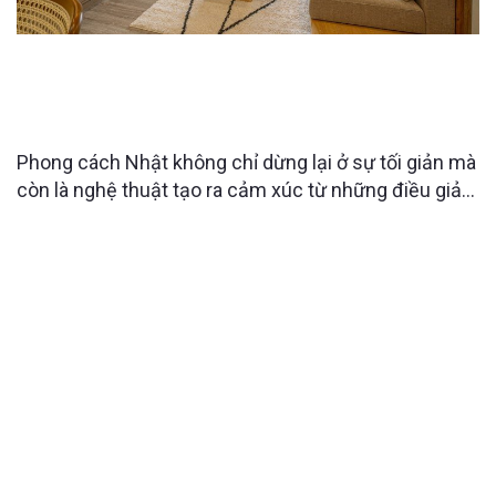
THIẾT KẾ CĂN HỘ SKY FOREST THEO PHONG
CÁCH NHẬT: TỐI GIẢN, TINH TẾ VÀ ĐẦY CẢM XÚC
SỐNG
Phong cách Nhật không chỉ dừng lại ở sự tối giản mà
còn là nghệ thuật tạo ra cảm xúc từ những điều giản
dị. Căn hộ Sky Forest là minh chứng rõ nét cho triết
lý đó, khi từng đường nét, ánh sáng và chất liệu đều
được tính toán để mang đến trải nghiệm sống nhẹ
nhàng nhưng sâu sắc.