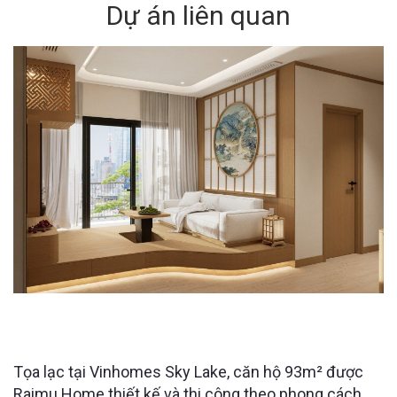
Dự án liên quan
VINHOMES SKYLAKE HÀ NỘI - CĂN HỘ NHẬT BẢN
93M2 CỦA ANH CHÀNG YÊU NGHỆ THUẬT
Tọa lạc tại Vinhomes Sky Lake, căn hộ 93m² được
Raimu Home thiết kế và thi công theo phong cách