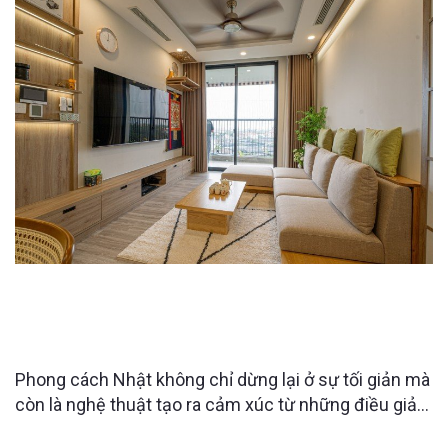
gọn gàng, tiện nghi và an toàn hơn cho bố mẹ chuyển
về sinh sống, Raimu Home đã đưa ra giải pháp thiết
kế tối ưu công năng
THIẾT KẾ CĂN HỘ SKY FOREST THEO PHONG
CÁCH NHẬT: TỐI GIẢN, TINH TẾ VÀ ĐẦY CẢM XÚC
SỐNG
Phong cách Nhật không chỉ dừng lại ở sự tối giản mà
còn là nghệ thuật tạo ra cảm xúc từ những điều giản
dị. Căn hộ Sky Forest là minh chứng rõ nét cho triết