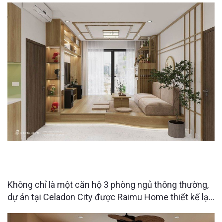
hộ tại The Charm An Hưng đều được tối ưu công
năng, tích hợp nhiều không gian lưu trữ ẩn nhưng vẫn
giữ được sự gọn gàng và tính thẩm
CĂN HỘ 3PN CELADON CITY ĐƯỢC “LỘT XÁC”
NHỜ THIẾT KẾ NỘI THẤT THÔNG MINH
Không chỉ là một căn hộ 3 phòng ngủ thông thường,
dự án tại Celadon City được Raimu Home thiết kế lại
với những giải pháp tối ưu không gian khiến người
xem bất ngờ ngay từ những chi tiết nhỏ nhất. Điều gì