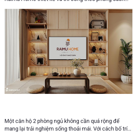
Nhật Bản hiện đại, mang đến không gian sống đề
cao sự thư thái, tinh gọn và gần gũi với thiên nhiên.
THE CHARM AN HƯNG 2PN | Căn hộ “giấu đồ” đỉnh
cao từ Raimu Home.
Một căn hộ 2 phòng ngủ không cần quá rộng để
mang lại trải nghiệm sống thoải mái. Với cách bố trí
thông minh từ Raimu Home, từng khu vực trong căn