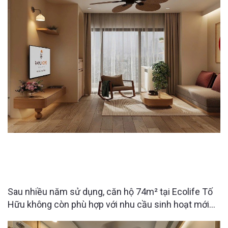
làm nên sự khác biệt đó?
CĂN HỘ ECOLIFE TỐ HỮU 74M² “LỘT XÁC” SAU
CẢI TẠO – KHÔNG GIAN SỐNG LÝ TƯỞNG CHO
NGƯỜI LỚN TUỔI
Sau nhiều năm sử dụng, căn hộ 74m² tại Ecolife Tố
Hữu không còn phù hợp với nhu cầu sinh hoạt mới
của gia đình. Với mong muốn cải tạo lại không gian