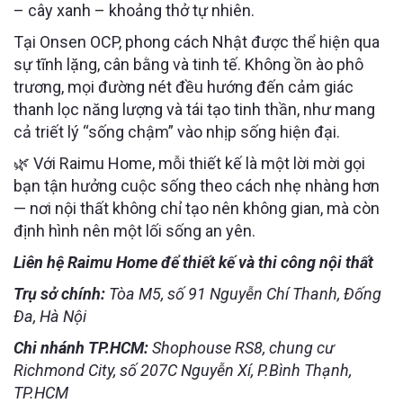
– cây xanh – khoảng thở tự nhiên.
Tại Onsen OCP, phong cách Nhật được thể hiện qua
sự tĩnh lặng, cân bằng và tinh tế. Không ồn ào phô
trương, mọi đường nét đều hướng đến cảm giác
thanh lọc năng lượng và tái tạo tinh thần, như mang
cả triết lý “sống chậm” vào nhịp sống hiện đại.
🌿 Với Raimu Home, mỗi thiết kế là một lời mời gọi
bạn tận hưởng cuộc sống theo cách nhẹ nhàng hơn
— nơi nội thất không chỉ tạo nên không gian, mà còn
định hình nên một lối sống an yên.
Liên hệ Raimu Home để thiết kế và thi công nội thất
Trụ sở chính:
Tòa M5, số 91 Nguyễn Chí Thanh, Đống
Đa, Hà Nội
Chi nhánh TP.HCM:
Shophouse RS8, chung cư
Richmond City, số 207C Nguyễn Xí, P.Bình Thạnh,
TP.HCM