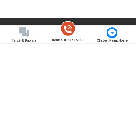
Hotline: 0989 51 51 51
Tư vấn & Báo giá
Chat với RaimuHome
Đơn vị chuyên thiết kế và thi công nội thất Nhật Bản -
Tiên phong đưa các giải pháp nội thất, kiến trúc kiểu
Nhật làm đẹp cho ngôi nhà Việt.
0989 51 51 51